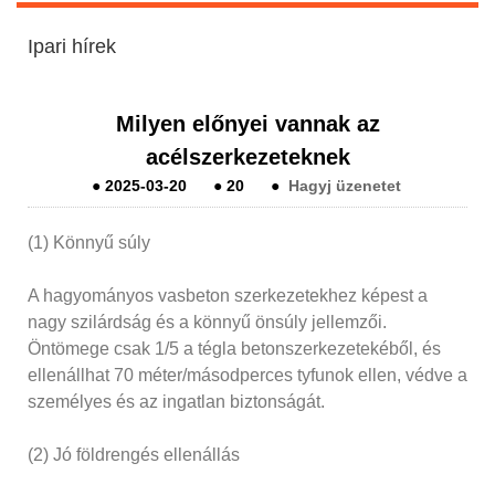
Ipari hírek
Milyen előnyei vannak az
acélszerkezeteknek
●
2025-03-20
●
20
●
Hagyj üzenetet
(1) Könnyű súly
A hagyományos vasbeton szerkezetekhez képest a
nagy szilárdság és a könnyű önsúly jellemzői.
Öntömege csak 1/5 a tégla betonszerkezetekéből, és
ellenállhat 70 méter/másodperces tyfunok ellen, védve a
személyes és az ingatlan biztonságát.
(2) Jó földrengés ellenállás