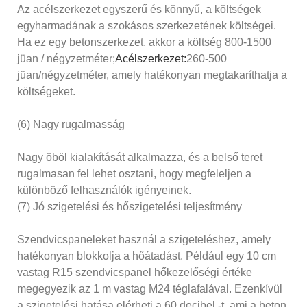
Az acélszerkezet egyszerű és könnyű, a költségek
egyharmadának a szokásos szerkezetének költségei.
Ha ez egy betonszerkezet, akkor a költség 800-1500
jüan / négyzetméter;
Acélszerkezet:
260-500
jüan/négyzetméter, amely hatékonyan megtakaríthatja a
költségeket.
(6) Nagy rugalmasság
Nagy öböl kialakítását alkalmazza, és a belső teret
rugalmasan fel lehet osztani, hogy megfeleljen a
különböző felhasználók igényeinek.
(7) Jó szigetelési és hőszigetelési teljesítmény
Szendvicspaneleket használ a szigeteléshez, amely
hatékonyan blokkolja a hőátadást. Például egy 10 cm
vastag R15 szendvicspanel hőkezelőségi értéke
megegyezik az 1 m vastag M24 téglafalával. Ezenkívül
a szigetelési hatása elérheti a 60 decibel -t, ami a beton