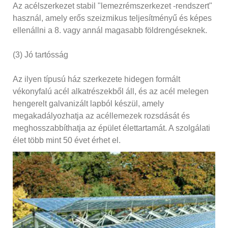
Az acélszerkezet stabil "lemezrémszerkezet -rendszert"
használ, amely erős szeizmikus teljesítményű és képes
ellenállni a 8. vagy annál magasabb földrengéseknek.
(3) Jó tartósság
Az ilyen típusú ház szerkezete hidegen formált
vékonyfalú acél alkatrészekből áll, és az acél melegen
hengerelt galvanizált lapból készül, amely
megakadályozhatja az acéllemezek rozsdását és
meghosszabbíthatja az épület élettartamát. A szolgálati
élet több mint 50 évet érhet el.