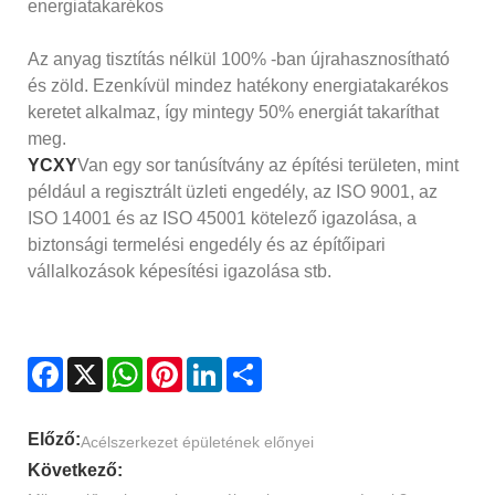
energiatakarékos
Az anyag tisztítás nélkül 100% -ban újrahasznosítható
és zöld. Ezenkívül mindez hatékony energiatakarékos
keretet alkalmaz, így mintegy 50% energiát takaríthat
meg.
YCXY
Van egy sor tanúsítvány az építési területen, mint
például a regisztrált üzleti engedély, az ISO 9001, az
ISO 14001 és az ISO 45001 kötelező igazolása, a
biztonsági termelési engedély és az építőipari
vállalkozások képesítési igazolása stb.
Facebook
X
WhatsApp
Pinterest
LinkedIn
Share
Előző:
Acélszerkezet épületének előnyei
Következő: