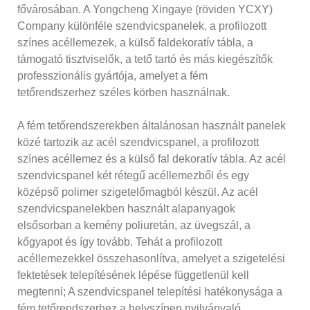
fővárosában. A Yongcheng Xingaye (röviden YCXY)
Company különféle szendvicspanelek, a profilozott
színes acéllemezek, a külső faldekoratív tábla, a
támogató tisztviselők, a tető tartó és más kiegészítők
professzionális gyártója, amelyet a fém
tetőrendszerhez széles körben használnak.
A fém tetőrendszerekben általánosan használt panelek
közé tartozik az acél szendvicspanel, a profilozott
színes acéllemez és a külső fal dekoratív tábla. Az acél
szendvicspanel két rétegű acéllemezből és egy
középső polimer szigetelőmagból készül. Az acél
szendvicspanelekben használt alapanyagok
elsősorban a kemény poliuretán, az üvegszál, a
kőgyapot és így tovább. Tehát a profilozott
acéllemezekkel összehasonlítva, amelyet a szigetelési
fektetések telepítésének lépése függetlenül kell
megtenni; A szendvicspanel telepítési hatékonysága a
fém tetőrendszerhez a helyszínen nyilvánvaló.