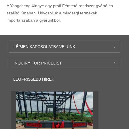
A Yongcheng Xingye egy profi Fémtető rendszer gyártó és
szállító Kínában. Üdvözöljük a minőségi termékek
importálásában a gyárunkból.
LÉPJEN KAPCSOLATBA VELÜNK
INQUIRY FOR PRICELIST
LEGFRISSEBB HÍREK