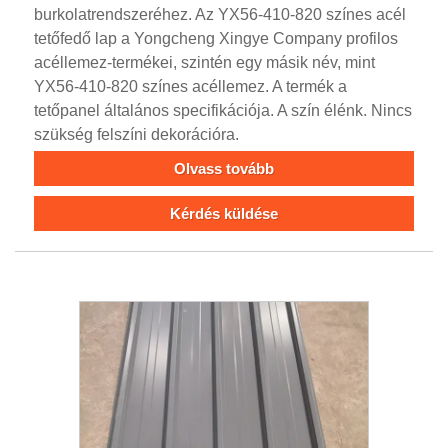
burkolatrendszeréhez. Az YX56-410-820 színes acél
tetőfedő lap a Yongcheng Xingye Company profilos
acéllemez-termékei, szintén egy másik név, mint
YX56-410-820 színes acéllemez. A termék a
tetőpanel általános specifikációja. A szín élénk. Nincs
szükség felszíni dekorációra.
Olvass tovább
Kérdés küldése