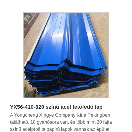
YX56-410-820 színű acél tetőfedő lap
A Yongcheng Xingye Company Kína Pekingben
található. 18 gyártósora van, és több mint 20 fajta
színű acélprofiltalpapírú lapok vannak az épület