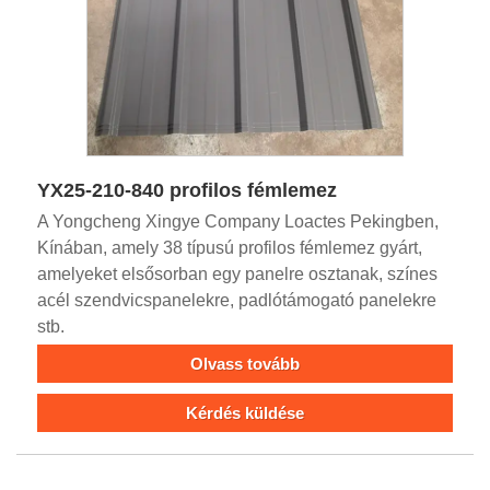
YX25-210-840 profilos fémlemez
A Yongcheng Xingye Company Loactes Pekingben,
Kínában, amely 38 típusú profilos fémlemez gyárt,
amelyeket elsősorban egy panelre osztanak, színes
acél szendvicspanelekre, padlótámogató panelekre
stb.
Olvass tovább
Kérdés küldése